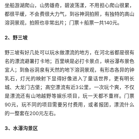
坐船游湖爬山，山势雄奇，碧波荡漾，不用担心爬山很累，
都很平缓，不会费很大力气，到谷神洞拍照，有独特的高山
溶洞景观，拍照也非常出片；门票＋船票一共140元。
2、野三坡
野三坡有好几处可以玩水做漂流的地方，在河北省都是很有
名的漂流避暑打卡地；百里峡是必打卡景点，峡谷瀑布景色
宜人；到鱼谷洞泉有天然的地下溶洞景观，有形态各异的钟
乳石，灯光的映射下显得好像进入了童话世界，更有明长
城、大龙门古堡；高空漂流有近3公里，一次玩个爽，不仅
是漂流还有山地越野等娱乐项目，玩一天都不重样。门票
90元，玩不同的项目需要另付费用，或者报团，漂流什么
的一整套在200元左右。
3、水瀑沟景区