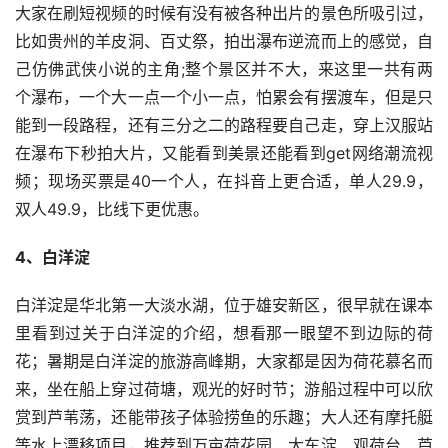
大家在刷短视频的时候有没有被各种出片的景色所吸引过，
比如贵州的羊皮洞、百丈祭，拍出瀑布逆流而上的感觉，自
己仿佛武侠小说的主角;整个景区并不大，来这里一共有两
个瀑布，一个大一点一个小一点，怕累会有摆渡车，但是只
能到一段路程，还有三分之二的路程要自己走，穿上汉服站
在瀑布下秒拍大片，又能看到美景还能看到get网络潮流视
频；现场买票是40一个人，在抖音上更合适，单人29.9，
双人49.9，比线下更优惠。
4、白洋淀
白洋淀是华北第一大淡水湖，位于雄安新区，很早就在课本
里看到过关于白洋淀的介绍，想看那一眼望不到边际的荷
花；暑期是白洋淀的旅游高峰期，大家都是因为荷花慕名而
来，坐在船上穿过荷塘，观光的好时节；游船过程中可以欣
赏到芦苇荡，还能带孩子体验捞鱼的乐趣；大人还有摩托艇
等水上漂移项目，推荐到万亩荷花园、大车淀、观荷台、芦