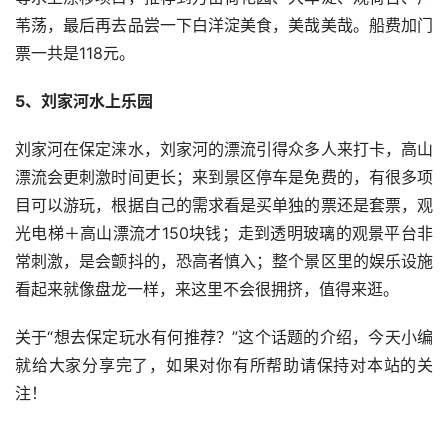
苇荡，最后再去品尝一下白洋淀美食，美哉美哉。船费加门
票一共是118元。
5、刘家河水上乐园
刘家河在保定涞水，刘家河的漂流引得众多人来打卡，高山
漂流会更刺激时间更长；来到景区停车是免费的，有很多项
目可以游玩，根据自己的需求看是买单独的票还是套票，观
光电梯＋高山漂流才150块钱；走到透明玻璃的观景平台非
常刺激，是会颤抖的，恐高者慎入；整个景区里的娱乐设施
看起来就像盘龙一样，来这里不会很拥挤，值得来逛。
关于“想去保定玩水有何推荐？”这个话题的介绍，今天小编
就给大家分享完了，如果对你有所帮助请保持对本站的关
注！