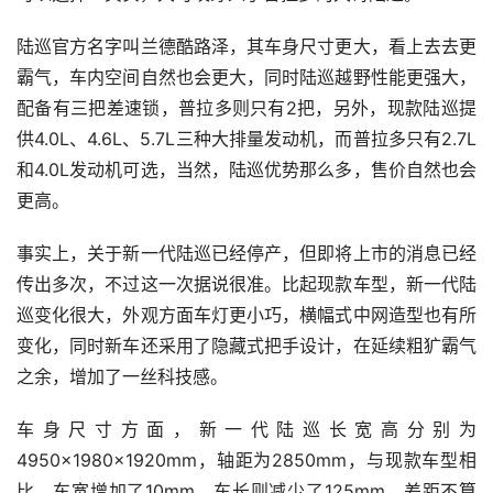
陆巡官方名字叫兰德酷路泽，其车身尺寸更大，看上去去更
霸气，车内空间自然也会更大，同时陆巡越野性能更强大，
配备有三把差速锁，普拉多则只有2把，另外，现款陆巡提
供4.0L、4.6L、5.7L三种大排量发动机，而普拉多只有2.7L
和4.0L发动机可选，当然，陆巡优势那么多，售价自然也会
更高。
事实上，关于新一代陆巡已经停产，但即将上市的消息已经
传出多次，不过这一次据说很准。比起现款车型，新一代陆
巡变化很大，外观方面车灯更小巧，横幅式中网造型也有所
变化，同时新车还采用了隐藏式把手设计，在延续粗犷霸气
之余，增加了一丝科技感。
车身尺寸方面，新一代陆巡长宽高分别为
4950×1980×1920mm，轴距为2850mm，与现款车型相
比，车宽增加了10mm，车长则减少了125mm，差距不算