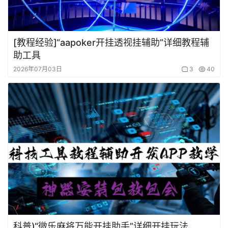
[教程经验]“aapoker开挂透视挂辅助”详细教程辅
助工具
2026年07月03日
3
40
科普)“微乐麻将万能开挂助手”详细开挂玩法