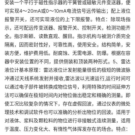
安装一个平行于磁性指示器的干簧管或磁敏元件变送器，便
可实现4～20mA或0～10mA电流信号远传输出；配上液位
报警开关，还可实现液位的上下限报警。特点：除现场指
示，还可配远传变送器、报警开关、控制开关，检测功能齐
全。指示新颖、读数直观、醒目。指示机构与被测介质完全
隔离，因而密封性好，可靠性高，使用安全。结构简单，安
装方便，维护费用低。耐腐蚀、无需电源、防爆。根据在容
器中安装位置的不同，提供侧装和顶装两种形式。5、雷达
液位计基本原理：雷达液位计发射能量很低的极短的微波脉
冲通过天线系统发射并接收,雷达波以光速运行,运行时间可
以通过电子部件被转换成物位信号，利用特殊的时间延伸方
法可以确保在极短时间内对物位做出稳定和精确的测量。即
使工况比较复杂的情况下，存在虚假回波，通过仪表的微处
理技术和调试软件也可以准确的分析出物位的回波。适用于
对液体、浆料及颗粒料的物位进行非接触式连续测量，适用
于温度、压力变化大、有惰性气体挥发存在的场合。特点：