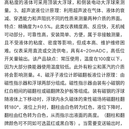
高粘度的液体可采用顶装大浮球，和侧装电动大浮球来测
量。3、超声波液位计原理：利用超声波在气体、液体的衰
减、穿透能力和声阻抗不同的性质来测量两种介质的界面。
特点：精确度为±0.5%。此类仪表精度高、反应快，无机械
可动部分，可靠性高，安装简单、方便，属于非接触测量，
且不受液体的粘度、密度等影响，但成本高、维护维修困
难。仪表采用直流或交流供电，具有4~20mADC，高低位
开关量输出。该产品缺点：常压使用，温度在100度以下，
因为大部分换能器使用温度较低。此外有粉尘和蒸汽的介质
将会影响测量。4、磁浮子液位计即磁翻板液位计原理：由
磁性指示器和浮球两部分组成。磁性指示器由装有小磁钢的
红白相间的磁翻柱或磁翻牌及护板等组成。装有磁钢的浮球
随液体上下移动时，浮球内永久磁体的束性磁场将磁翻柱翻
转180°，液位上升时，翻柱由白色转为红色，液位下降时，
翻柱由红色转为白色，从而指示出液面的高度。（翻柱和翻
牌颜色可不同如可选蓝红或黑白等）。当需要变送输出时，