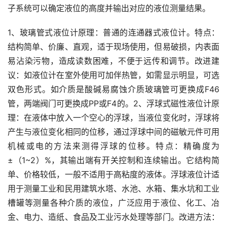
子系统可以确定液位的高度并输出对应的液位测量结果。
1、玻璃管式液位计原理：普通的连通器式液位计。特点：
结构简单、价廉、直观，适于现场使用，但易破损，内表面
易沾染污物，造成读数困难，不便于远传和调节。改进建
议：如液位计在室外使用可加伴热管，如需显示明显，可选
双色形式。如介质是酸碱易腐蚀介质玻璃管可更换成F46
管，两端阀门可更换成PP或F4的。2、浮球式磁性液位计原
理：在液体中放入一个空心的浮球，当液位变化时，浮球将
产生与液位变化相同的位移，通过浮球中间的磁敏元件可用
机械或电的方法来测得浮球的位移。特点：精确度为
±（1~2）%，其输出端有开关控制和连续输出。它结构简
单、价格较低，一般不适用于高粘度的液体。浮球液位计适
用于测量工业和民用建筑水塔、水池、水箱、集水坑和工业
槽罐等测量各种介质的液位，广泛应用于液位、化工、冶
金、电力、造纸、食品及工业污水处理等部门。改进方法：