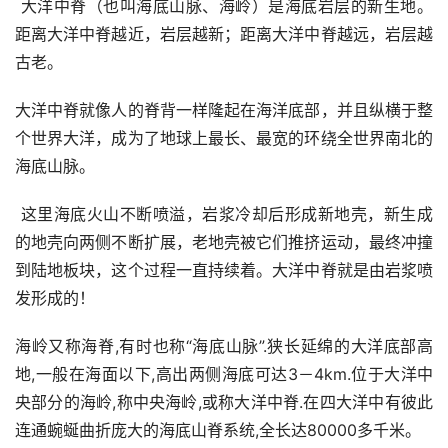
 大洋中脊（也叫海底山脉、海岭）是海底岩层的新生地。
距离大洋中脊越近，岩层越新；距离大洋中脊越远，岩层越
古老。
大洋中脊就像人的脊背一样隆起在海洋底部，并且纵横于整
个世界大洋，成为了地球上最长、最宽的环绕全世界南北的
海底山脉。
 这里海底火山不断喷溢，岩浆冷却后形成新地壳，新生成
的地壳向两侧不断扩展，老地壳被它们推挤运动，最终冲撞
到陆地板块，这个过程一直持续着。大洋中脊就是由岩浆喷
发形成的！
海岭又称海脊,有时也称“海底山脉”.狭长延绵的大洋底部高
地,一般在海面以下,高出两侧海底可达3－4km.位于大洋中
央部分的海岭,称中央海岭,或称大洋中脊.在四大洋中有彼此
连通蜿蜒曲折庞大的海底山脊系统,全长达80000多千米。