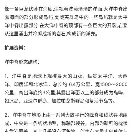
像一条巨龙伏卧在海底,注视着波涛滚滚的洋面.大洋中脊出
露海面的部分形成岛屿,夏威夷群岛中的一些岛屿就是太平
洋中脊出露部分.在大洋中脊的顶部有一条巨大的开裂,岩浆
从这里涌出并冷凝成新的岩石,构成新的洋壳。
扩展资料：
洋中脊形态结构：
1、洋中脊是地球上规模最大的山脉，纵贯太平洋、大西
洋、印度洋和北冰洋，总长约 6.4万公里，宽1500～2000
公里，高出洋底约3公里,其露出洋面以上的部分成为岛屿，
如冰岛、亚速尔群岛、加拉帕戈斯群岛和复活节岛等。
2、洋中脊在地形上由一系列大致平行的峰脊和线状谷地组
成，中央是一条线状地堑，称轴部裂谷，内部为新鲜的枕状
玄武岩覆盖，其上几乎没有沉积物，伴生有大量走向总体与