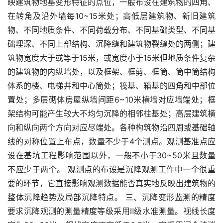
映建筑物地基变形特征的点位，一般布设在建筑物的四角、
在转角及沿外墙每10~15米处；高低层建筑物、新旧建筑
物、不同地质条件、不同荷载分布、不同基础类型、不同基
础埋深、不同上部结构、沉降缝和建筑物裂缝处的两侧；建
筑物宽度大于或等于15米，或宽度小于15米但地质条件复杂
的建筑物的内纵墙处，以及框架、框剪、框筒、筒中筒结构
体系的楼、电梯井和中心筒处；筏基、箱基的四角和中部位
置处；多层砌体房屋纵墙间距6~10米横墙对应墙端处；框
架结构可能产生较大不均匀沉降的相邻柱基处；高层建筑横
向和纵向两个方向对应尽端处。各种构筑物沿四周或基础轴
线的对称位置上布点，数量不少于4个测点。观测基准点应
设在基坑工程影响范围以外，一般不小于30~50米且数量
不应少于两个。 观测点的布设是沉降观测工作中一个很重
要的环节，它直接影响观测数据能否真实地反映出建筑物的
整体沉降趋势及局部沉降特点。 三、沉降变形监测的精度
要求沉降观测的测量精度等级采用Ⅱ级水准测量。视线长度