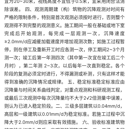
宜为20~30米，视线高度不宜低于0.5米，宜采用闭合法消
除误差。 四、观测周期建（构）筑物的沉降观测对时间有
严格的限制条件，特别是首次观测必须按时进行，否则整个
观测得不到完整的观测意义。施工期间一般在基础或地下室
完成后开始观测，每完成一层观测一次，沉降速度
≥2.0mm/d应减缓加载速度并增加观测次数；如施工过程暂
停，则在停工及重新开工时应各测一次，停工期间2~3个月
测一次；竣工后第一年测四次（其中第一次宜在竣工后二个
月时），第二年测 2~3次，以后每年一次直到稳定。各个
阶段的复测必须定时进行，不得漏测或补测，只有这样才能
得到准确的沉降情况或规律。 五、稳定标准稳定标准应由
沉降量与时间关系曲线判定，对重点观测和科研观测工程，
或最后三次观测中每次沉降量均不大于2√2倍测量中误差，
则认为已进入稳定阶段。二、三级多层建筑以0.04mm/d，
高层和一级建筑以0.01mm/d为稳定标准。若施工过程中沉
降大于2.0mm/d则应采取有效措施。 六、验收标准建筑物