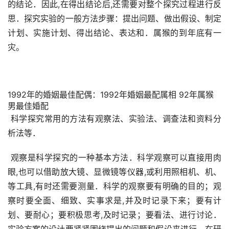
的结论．因此,在得出结论后,还需要对整个探究过程进行反
思．探究实验的一般方法步骤：提出问题、做出假设、制定
计划、实施计划、得出结论、表达和．属猴的到年底有一
灾。
1992年的婚姻最佳配偶：1992年婚姻最配属相 92年属猴
男最佳婚配
 科学探究常用的方法有观察法、实验法、调查法和资料分
析法等．
 观察是科学探究的一种基本方法．科学观察可以直接用肉
眼,也可以借助放大镜、显微镜等仪器,或利用照相机、机、
等工具,有时还需要测量．科学的观察要有明确的目的；观
察时要全面、细致、实事求是,并及时记录下来；要有计
划、要耐心；要积极思考,及时记录；要看法、进行讨论．
实验方案的设计要紧紧围绕提出的问题和假设来进行．在研