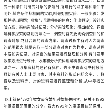
究一种条件对研究对象的影响时,所进行的除了这种条件不
同外,其它条件都相同的实验,叫做对照实验．一般步骤：发
现并提出问题；收集与问题相关的信息；作出假设；设计实
验方案；实施实验并记录；分析实验现象；得出结论．调查
是科学探究的常用方法之一．调查时首先要明确调查目的和
调查对象,制订合理的调查方案．调查过程中有时因为调查
的范围很大,就要选取一部分调查对象作为样本．调查过程
中要如实记录．对调查的结果要进行整理和分析,有时要用
数学方法进行统计．收集和分析资料也是科学探究的常用方
法之一．收集资料的途径有多种．去图书管查阅书刊报纸,
拜访有关人士,上网收索．其中资料的形式包括文字、、数
据以及资料等．对的资料要进行整理和分析,从中寻找答
案。
 以上就是与92年猴女最宜婚配对象相关内容，是关于1992
年婚姻最配属相的分享。看完1992年的婚姻最佳配偶后，