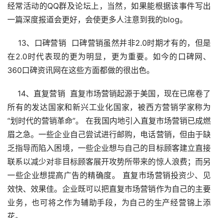
经常活动的QQ群及论坛上，当然，如果能根据该事件写出
一篇深度报道会更好，会使更多人注意到我的blog。
　 13、口碑营销  口碑营销虽然并非2.0时期才有的，但是
在2.0时代表现的更为明显，更为重要。如今的口碑网、
360口碑资讯网在这些方面都做的很出色。
　 14、直复营销  直复市场营销起源于美国，现在已席卷了
所有的发达国家和新兴工业化国家，被西方营销学家称为 
“划时代的营销革命”。 在我国内地引入直复市场营销已成燃
眉之急。一些企业自己尝试进行邮购，电话营销，但由于缺
乏指导而陷入困境，一些企业想与自己的目标顾客建立直接
联系以减少对非目标顾客展开攻势所带来的惊人浪费；而另
一些企业想提高广告的精确度。 直复市场营销投资少、见
效快、效果佳。企业既可以把直复市场营销作为自己的主要
业务，也可将之作为辅助手段，为自己的生产经营锦上添
花。