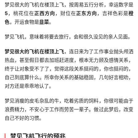
梦见很大的飞机在楼顶上飞，按周易五行分析，幸运数字是
5
，桃花位在
正西方向
，财位在
正东方向
，吉祥色彩是
橙
色
，开运食物是
韭菜
。
梦见飞机，意味着将要去旅行，会和很久没见的亲人见面。
梦见很大的飞机在楼顶上飞
，连日来为了工作事业抛头颅洒
热血，甚至假日都去加班赶进度，根本无力顾及感情关系，
终于让对象受不了了，觉得这段关系挺闷的，你也挺闷的，
自己到底算什么。所幸你关系的基础稳固，几句好言相劝，
对方还是乖乖地认了。 
梦见消瘦的皮毛杂乱的牛，吃着劣质的饲料，你很可能由于
浪费精力，不安心于工作而劳苦一辈子。做过此梦后，改变
自己不好的习惯。
梦见飞机飞行的预兆