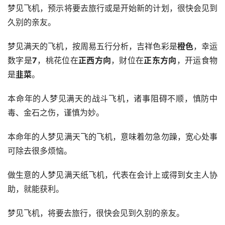
梦见飞机，预示将要去旅行或是开始新的计划，很快会见到
久别的亲友。
梦见满天的飞机，按周易五行分析，吉祥色彩是
橙色
，幸运
数字是
7
，桃花位在
正西方向
，财位在
正东方向
，开运食物
是
韭菜
。
本命年的人梦见满天的战斗飞机，诸事阻碍不顺，慎防中
毒、金石之伤，谨慎为妙。
本命年的人梦见满天飞的飞机，意味着勿急勿躁，宽心处事
可除去很多烦恼。
做生意的人梦见满天纸飞机，代表在会计上或得到女主人协
助，就能获利。
梦见飞机，将要去旅行，很快会见到久别的亲友。