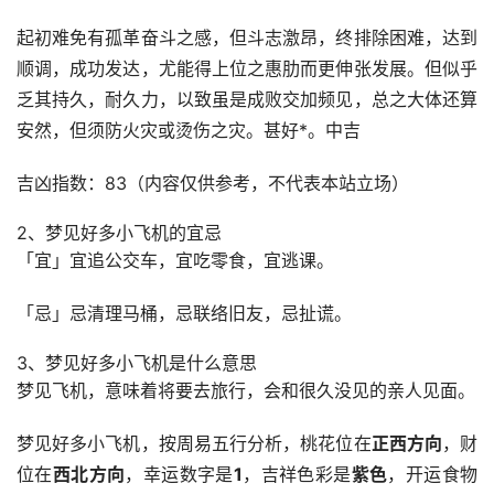
起初难免有孤革奋斗之感，但斗志激昂，终排除困难，达到
顺调，成功发达，尤能得上位之惠肋而更伸张发展。但似乎
乏其持久，耐久力，以致虽是成败交加频见，总之大体还算
安然，但须防火灾或烫伤之灾。甚好*。中吉
吉凶指数：83（内容仅供参考，不代表本站立场）
2、梦见好多小飞机的宜忌
「宜」宜追公交车，宜吃零食，宜逃课。 
「忌」忌清理马桶，忌联络旧友，忌扯谎。
3、梦见好多小飞机是什么意思
梦见飞机，意味着将要去旅行，会和很久没见的亲人见面。
梦见好多小飞机，按周易五行分析，桃花位在
正西方向
，财
位在
西北方向
，幸运数字是
1
，吉祥色彩是
紫色
，开运食物