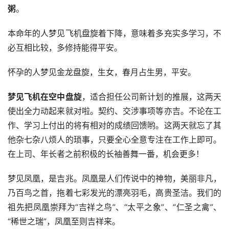
粥
。
本命年的人梦见飞机盘旋着下降，意味着多充实多学习，不
必互相比较，多修持能得平安。
怀孕的人梦见金龙盘旋，生女，春月占生男，平安。
梦见飞机在空中盘旋
，适合担任公司新计划的推展，这两天
使出全力动起来就对啦。契约、交涉事项等亦吉。不论在工
作、学习上付出的将有相对的成绩回馈哟。这两天就忘了其
他杂七杂八烦人的琐事，只要全心全意专注在工作上即可。
在上司、年长者之前积极的长袖善舞一番，机会更多！ 
梦见凤凰，是吉兆。凤凰是人们传说中的神物，美丽非凡，
乃百鸟之首，拖着七彩发光的漂亮羽毛，高贵圣洁。我们的
祖先把凤凰崇拜为“吉祥之鸟”、“太平之象”、“仁圣之禽”、
“稀世之瑞”，凤凰至则吉祥来。