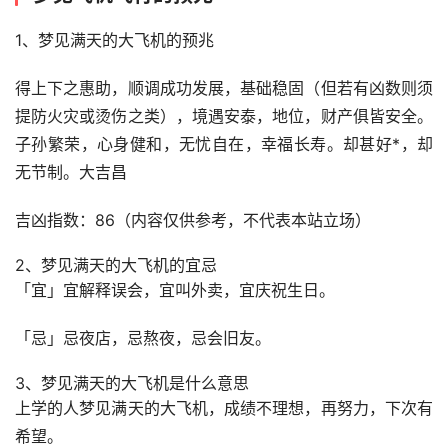
1、梦见满天的大飞机的预兆
得上下之惠助，顺调成功发展，基础稳固（但若有凶数则须
提防火灾或烫伤之类），境遇安泰，地位，财产俱皆安全。
子孙繁荣，心身健和，无忧自在，幸福长寿。却甚好*，却
无节制。大吉昌
吉凶指数：86（内容仅供参考，不代表本站立场）
2、梦见满天的大飞机的宜忌
「宜」宜解释误会，宜叫外卖，宜庆祝生日。 
「忌」忌夜店，忌熬夜，忌会旧友。
3、梦见满天的大飞机是什么意思
上学的人梦见满天的大飞机，成绩不理想，再努力，下次有
希望。