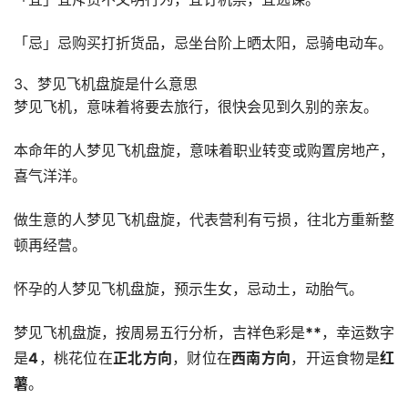
「忌」忌购买打折货品，忌坐台阶上晒太阳，忌骑电动车。
3、梦见飞机盘旋是什么意思
梦见飞机，意味着将要去旅行，很快会见到久别的亲友。
本命年的人梦见飞机盘旋，意味着职业转变或购置房地产，
喜气洋洋。
做生意的人梦见飞机盘旋，代表营利有亏损，往北方重新整
顿再经营。
怀孕的人梦见飞机盘旋，预示生女，忌动土，动胎气。
梦见飞机盘旋，按周易五行分析，吉祥色彩是
**
，幸运数字
是
4
，桃花位在
正北方向
，财位在
西南方向
，开运食物是
红
薯
。