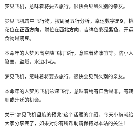
梦见飞机，意味着将要去旅行，很快会见到久别的亲友。
梦见飞机击中飞行物，按周易五行分析，幸运数字是
9
，桃
花位在
正西方向
，财位在
西北方向
，吉祥色彩是
紫色
，开运
食物是
豌豆
。
本命年的人梦见高空随飞机飞行，意味着诸事宜守。防小人
陷害，盗贼，水边小心。
梦见飞机，意味着将要去旅行，很快会见到久别的亲友。
本命年的人梦见飞机急速飞行，意味着稍有口舌是非，有转
职或升迁的机会。
关于“梦见飞机盘旋的预兆”这个话题的介绍，今天小编就给
大家分享完了，如果对你有所帮助请保持对本站的关注！