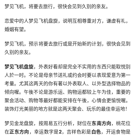
梦见飞机，将要去旅行，很快会见到久别的亲友。
恋爱中的人梦见飞机盘旋，说明互相尊重对方，谦虚有礼，
婚姻有望。
梦见飞机，预示将要去旅行或是开始新的计划，很快会见到
久别的亲友。
梦见飞机盘旋
，外表好看却是完全不实用的东西只能取悦别
人於一时。不论是母亲节送礼或约会时要以表现爱意为第一
考量。尤其这两天的你有著以外表取人、以外型选择物品的
倾向喔。午後不论是游乐运、购物运都较上午为佳，重要的
聚会活动、购物等最好都能安排在午後，心情会更愉悦喔。
装饰灯光美丽的地方就是这两天聚会、玩乐的最佳幸运地！ 
梦见金龙盘旋，按周易五行分析，财位在
东南方向
，桃花位
在
正东方向
，幸运数字是
2
，吉祥色彩是
白色
，开运食物是