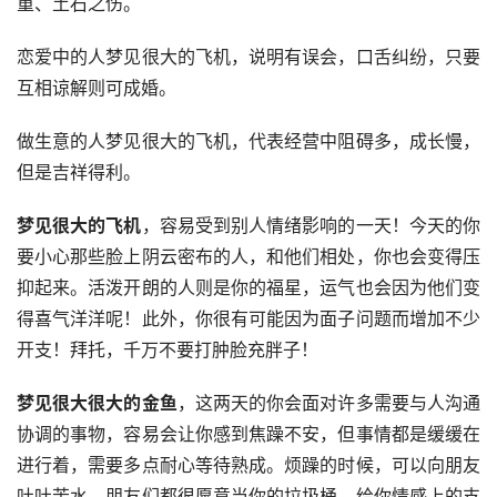
重、土石之伤。
恋爱中的人梦见很大的飞机，说明有误会，口舌纠纷，只要
互相谅解则可成婚。
做生意的人梦见很大的飞机，代表经营中阻碍多，成长慢，
但是吉祥得利。
梦见很大的飞机
，容易受到别人情绪影响的一天！今天的你
要小心那些脸上阴云密布的人，和他们相处，你也会变得压
抑起来。活泼开朗的人则是你的福星，运气也会因为他们变
得喜气洋洋呢！此外，你很有可能因为面子问题而增加不少
开支！拜托，千万不要打肿脸充胖子！ 
梦见很大很大的金鱼
，这两天的你会面对许多需要与人沟通
协调的事物，容易会让你感到焦躁不安，但事情都是缓缓在
进行着，需要多点耐心等待熟成。烦躁的时候，可以向朋友
吐吐苦水，朋友们都很愿意当你的垃圾桶，给你情感上的支