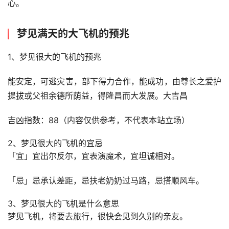
心。 
梦见满天的大飞机的预兆
1、梦见很大的飞机的预兆
能安定，可逃灾害，部下得力合作，能成功，由尊长之爱护
提拔或父祖余德所荫益，得隆昌而大发展。大吉昌
吉凶指数：88（内容仅供参考，不代表本站立场）
2、梦见很大的飞机的宜忌
「宜」宜出尔反尔，宜表演魔术，宜坦诚相对。 
「忌」忌承认差距，忌扶老奶奶过马路，忌搭顺风车。
3、梦见很大的飞机是什么意思
梦见飞机，将要去旅行，很快会见到久别的亲友。