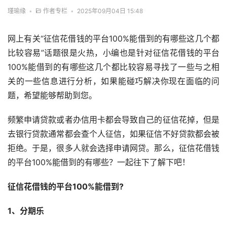
瑾瑜缘
•
作者专栏
•
2025年09月04日 15:48
网上有关“征信花借钱的平台100%能借到的有哪些这几个都
比较容易”话题很是火热，小编也是针对征信花借钱的平台
100%能借到的有哪些这几个都比较容易寻找了一些与之相
关的一些信息进行分析，如果能碰巧解决你现在面临的问
题，希望能够帮助到您。
频繁申请贷款或者办信用卡都会导致自己的征信花掉，但是
去银行贷款通常都会查个人征信，如果征信不好贷款都会被
拒绝。于是，很多人就会选择申请网贷。那么，征信花借钱
的平台100%能借到的有哪些？一起往下了解下吧！
征信花借钱的平台100%能借到?
1、分期乐