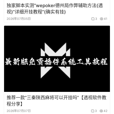
独家脚本实测“wepoker德州局作弊辅助方法(透
视)”详细开挂教程”(确实有挂)
2026年07月05日
3
41
推荐一款”三秦陕西麻将可以开挂吗”【透视软件教
程分享】
2026年07月07日
3
42