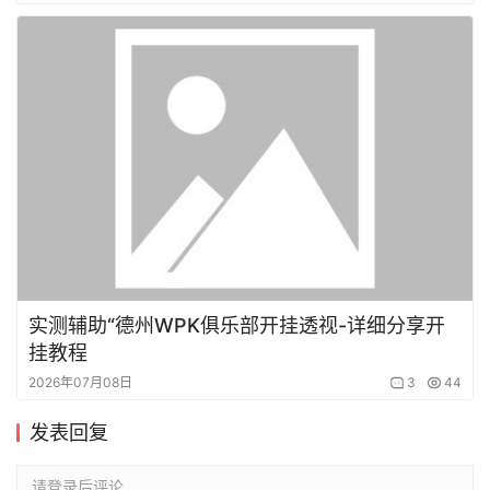
实测辅助“德州WPK俱乐部开挂透视-详细分享开
挂教程
2026年07月08日
3
44
发表回复
请登录后评论...