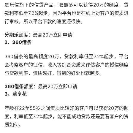
是乐信旗下的信贷产品，取最多可以获得20万的额度，贷
款利率低至7.2%起步，因为平台也是在线上对客户的资质进
行审核，所以平台下款的速度还很快。
分期乐
额度：最高20万立即申请
2、360借条
360借条的最高额度20万，贷款利率低至7.2%起步，平台
会考察客户的征信、收入等综合资质来评估客户的授信额度
与贷款利率，资质越好，得到的好处也就越多。
360借条
额度：最高20万立即申请
3、薪享花
年龄在22至55岁之间资质比较好的客户可以获得20万的额
度，利率低至7.2%起步，能不能成功贷款还是要看客户的资
质如何。