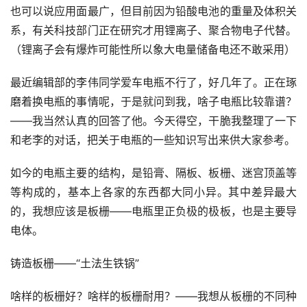
也可以说应用面最广，但目前因为铅酸电池的重量及体积关
系，有关科技部门正在研究才用锂离子、聚合物电子代替。
（锂离子会有爆炸可能性所以象大电量储备电还不敢采用）
最近编辑部的李伟同学爱车电瓶不行了，好几年了。正在琢
磨着换电瓶的事情呢，于是就问到我，啥子电瓶比较靠谱？
——我当然认真的回答了他。今天得空，干脆我整理了一下
和老李的对话，把关于电瓶的一些知识写出来供大家参考。
如今的电瓶主要的结构，是铅膏、隔板、板栅、迷宫顶盖等
等构成的，基本上各家的东西都大同小异。其中差异最大
的，我想应该是板栅——电瓶里正负极的极板，也是主要导
电体。
铸造板栅——“土法生铁锅”
啥样的板栅好？啥样的板栅耐用？——我想从板栅的不同种