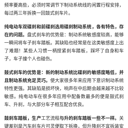
频率要高些，必须时常调节下制动系统线的闲置行程安排，
每过两三年拆换一回鼓式刹车片。
纯电动车双碟刹和前碟刹选用碟刹制动系统，各有特色，存
在的问题。
盘式刹车的优势是：制动系统敏感度较高，能够 
一瞬间将车子刹车踏板。其缺陷也经常是在这类敏感度上出
了难题！某些人习惯一柄捏紧刹车踏板，踩坏了自身和车
子，车子撞个人也碰伤。
鼓式刹车的优势是：新的制动系统比碟刹的敏感度略低，并
且制动系统充足灵巧。
使大家很多年来应用下意识制动系统
特性更强。其缺陷是损坏快，响声在中后期会越来越不比较
敏感。纯电动车在很多年应用中配备数最多的便是鼓式刹
车、升刹，与大部分车子相互配合优良。
鼓刹车踏板，生产
工艺流程
与升的刹车踏板一些不一样。
关
键差别是汽车刹车片可灵便取下拆换，但升降刹不宜拆装安