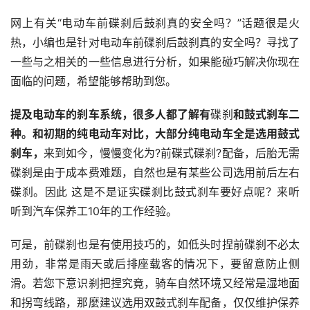
网上有关“电动车前碟刹后鼓刹真的安全吗？”话题很是火
热，小编也是针对电动车前碟刹后鼓刹真的安全吗？寻找了
一些与之相关的一些信息进行分析，如果能碰巧解决你现在
面临的问题，希望能够帮助到您。
提及电动车的刹车系统，很多人都了解有
碟刹
和鼓式刹车二
种。和初期的纯电动车对比，大部分纯电动车全是选用鼓式
刹车，
来到如今，慢慢变化为?前碟式碟刹?配备，后胎无需
碟刹是由于成本费难题，自然也是有某些公司选用前后左右
碟刹。因此 这是不是证实碟刹比鼓式刹车要好点呢？来听
听到汽车保养工10年的工作经验。
可是，前碟刹也是有使用技巧的，如低头时捏前碟刹不必太
用劲，非常是雨天或后排座载客的情况下，要留意防止侧
滑。若您下意识刹把捏究竟，骑车自然环境又经常是湿地面
和拐弯线路，那麼建议选用双鼓式刹车配备，仅仅维护保养