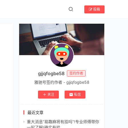
投稿
gjjqfogbe58
签约作者
雅驰号签约作者 - gjjqfogbe58
关注
私信
最近文章
重大消息“易趣麻将有挂吗"!专业师傅带你
一起了解(确实有挂