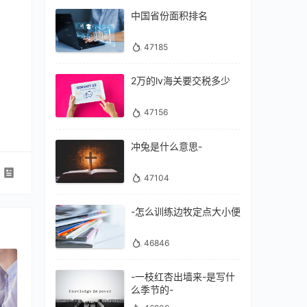
中国省份面积排名
47185
2万的lv海关要交税多少
47156
冲兔是什么意思-
47104
-怎么训练边牧定点大小便
46846
-一枝红杏出墙来-是写什
么季节的-