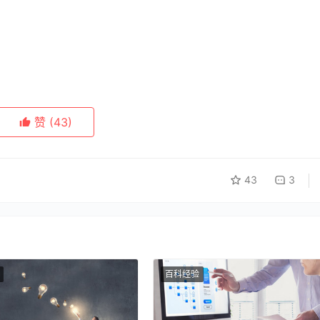
赞
(43)
43
3
百科经验