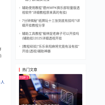
辅助使用教程“德州WPK俱乐部轻量版透
视软件”详细教程原来真的有挂)
7分钟揭秘"纸牌玩十三张到底有挂吗”!详
细开挂教程分享
辅助工具教程“榆林捉老麻子可以开挂吗
(辅助挂)2025详细透视开挂
[教程经验]“乐乐阜阳麻将究竟有没有挂”
好
开挂(透视)辅助神器
的
热门文章
多人