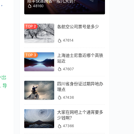
顺丰快递跨省一般几天到？
，
48160
各航空公司票号是多少
47614
上海迪士尼靠近哪个高铁
站近
47607
件岀
四川省身份证过期异地办
，导
理点
47436
大家在网吧上个通宵要多
少钱啊？
47366