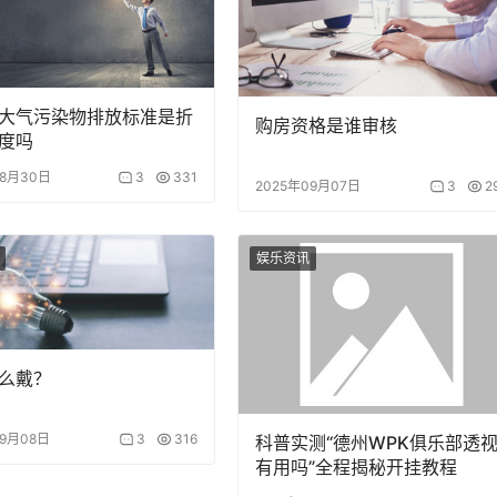
大气污染物排放标准是折
购房资格是谁审核
度吗
08月30日
3
331
2025年09月07日
3
2
娱乐资讯
么戴？
09月08日
3
316
科普实测“德州WPK俱乐部透
有用吗”全程揭秘开挂教程