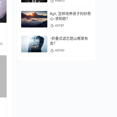
46800
&gt; 怎样培养孩子的好奇
心-求知欲？
46787
-折叠式滤芯昆山哪里有
卖？
95
46740
视